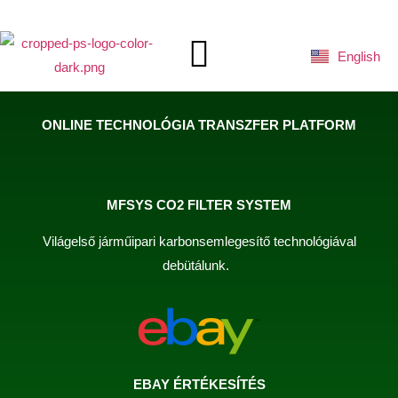
English
Deutsch
ZÖLD JÖVŐNK
ONLINE TECHNOLÓGIA TRANSZFER PLATFORM
MFSYS CO2 FILTER SYSTEM
Világelső járműipari karbonsemlegesítő technológiával
debütálunk.
EBAY ÉRTÉKESÍTÉS