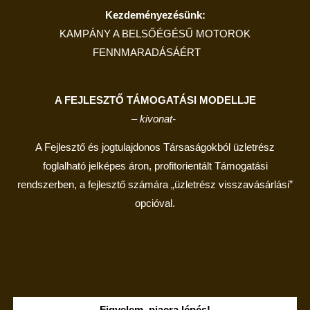
Kezdeményezésünk:
KAMPÁNY
A
BELSŐÉGÉSŰ MOTOROK
FENNMARADÁSÁÉRT
A FEJLESZTŐ TÁMOGATÁSI MODELLJE
– kivonat-
A Fejlesztő
és jogtulajdonos
Társaság
ok
ból üzletrész
foglalható
jelképes
áron
,
profitorientált
Támogatási
rendszerben, a fejlesztő számára
„üzletrész
vissza
vásárlási”
opcióval.
Figyelem, piacra lépés!