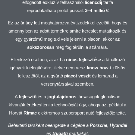
elfogadott exkluzív felhasználói
licencdíj
tarifa
reprodukálható prototípussal:
3
–
4
millió €
Ez az ár úgy lett meghatározva évtizedekkel ezelőtt, hogy és
amennyiben az adott termékre amire kereslet mutatkozik és
egy gyártómű meg tud vele jelenni a piacon, akkor az
sokszorosan
meg fog térülni a számára.
Ellenkező esetben, azaz ha
nincs fejlesztése
a kínálkozó
igények kielégítésére, illetve nem vesz
know how
-t külsős
fejlesztőtől, az a gyártó
piacot
veszít
és lemarad a
versenytársaival szemben.
A
fejlesztő
és a
jogtulajdonos
társaságok globálisan
kívánják értékesíteni a technológiát úgy, ahogy azt például a
Horvát
Rimac
elektromos szupersport autó fejlesztője tette.
Befektető társként beengedte a cégébe a
Porsche
,
Hyundai
és
Bugatti
márkákat.