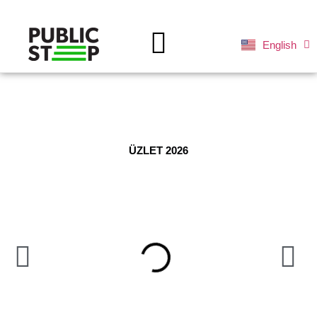
English
Deutsch
ZÖLD JÖVŐNK
Üzlet
ÜZLET 2026