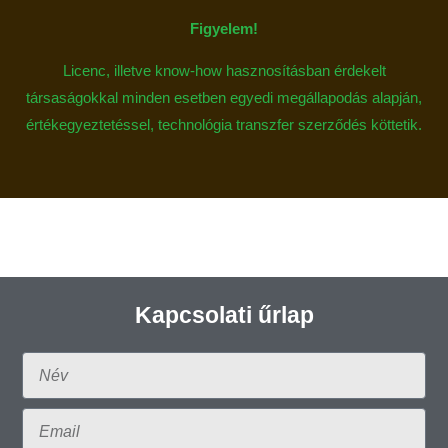
Figyelem!
Licenc, illetve know-how hasznosításban érdekelt
társaságokkal minden esetben egyedi megállapodás alapján,
értékegyeztetéssel, technológia transzfer szerződés köttetik.
Kapcsolati űrlap