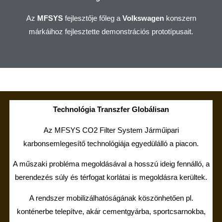
Az
MFSYS
fejlesztője főleg a
Volkswagen
konszern
márkáihoz fejlesztette demonstrációs prototípusait.
Technológia Transzfer Globálisan
Az MFSYS CO2 Filter System Járműipari
karbonsemlegesítő technológiája egyedülálló a piacon.
A műszaki probléma megoldásával a hosszú ideig fennálló, a
berendezés súly és térfogat korlátai is megoldásra kerültek.
A rendszer mobilizálhatóságának köszönhetően pl.
konténerbe telepítve, akár cementgyárba, sportcsarnokba,