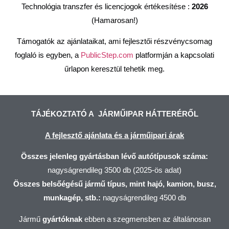
Technológia transzfer és licencjogok értékesítése :
2026
(Hamarosan!)
Támogatók az ajánlataikat, ami fejlesztői részvénycsomag
foglaló is egyben, a
PublicStep.com
platformján a kapcsolati
űrlapon keresztül tehetik meg.
TÁJÉKOZTATÓ A JÁRMŰIPAR HÁTTERÉRŐL
A fejlesztő ajánlata és a járműipari árak
Összes jelenleg gyártásban lévő autótípusok száma:
nagyságrendileg 3500 db (2025-ös adat)
Összes belsőégésű jármű típus, mint hajó, kamion, busz,
munkagép, stb.:
nagyságrendileg 4500 db
Jármű
gyártóknak
ebben a szegmensben az általánosan