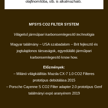
olajfinomítóba, stb. is alkalmazható.
MFSYS CO2 FILTER SYSTEM
Világelső járműipari karbonsemlegesítő technológia
Magyar
t
alálmány –
US
A
szabadalom –
Brit
fejlesztő és
jogtulajdonos társaságok,
egyedülálló járműipari
karbonsemlegesítő
know
how.
Előzmények:
– Milánó világkiállítás
Mazda CX-7 1.0 CO2 Filteres
prototípus
debütálása 2015
–
Porsch
e Cayenne S CO2 Filter adapter 2
.0 prototípus Genf
találmányi expó aranyérem 2019