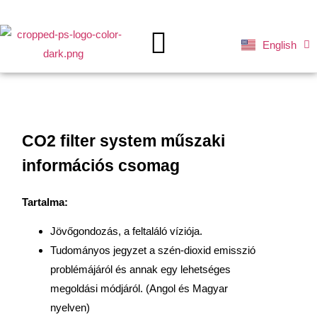
English
Deutsch
ZÖLD JÖVŐNK
CO2 filter system műszaki
információs csomag
Tartalma:
Jövőgondozás, a feltaláló víziója.
Tudományos jegyzet a szén-dioxid emisszió
problémájáról és annak egy lehetséges
megoldási módjáról. (Angol és Magyar
nyelven)